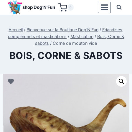
Aller
shop Dog'N'Fun
0
au
contenu
Accueil
/
Bienvenue sur la Boutique Dog’N’Fun
/
Friandises,
compléments et mastications
/
Mastication
/
Bois, Corne &
sabots
/
Corne de mouton vide
BOIS, CORNE & SABOTS