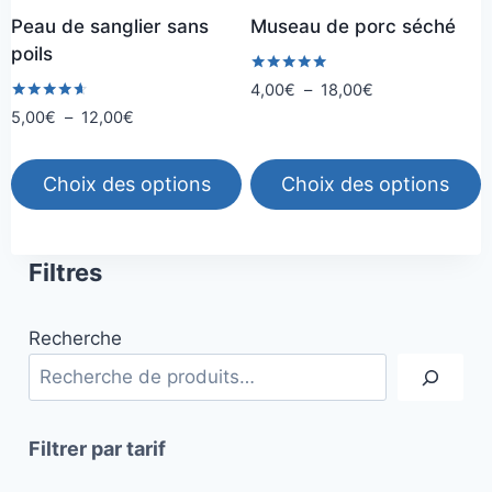
choisies
choisies
Peau de sanglier sans
Museau de porc séché
sur
sur
poils
la
la
Note
Plage
4,00
€
–
18,00
€
page
page
5.00
de
Note
Plage
5,00
€
–
12,00
€
sur 5
du
du
4.50
prix :
de
sur 5
produit
produit
4,00€
prix :
Choix des options
Choix des options
à
5,00€
18,00€
à
Ce
Ce
12,00€
produit
produit
Filtres
a
a
plusieurs
plusieurs
Recherche
variations.
variations.
Les
Les
options
options
peuvent
peuvent
Filtrer par tarif
être
être
choisies
choisies