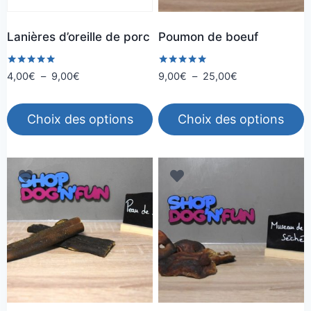
Lanières d’oreille de porc
Poumon de boeuf
Note
Note
Plage
Plage
4,00
€
–
9,00
€
9,00
€
–
25,00
€
5.00
5.00
de
de
sur 5
sur 5
prix :
prix :
Choix des options
Choix des options
4,00€
9,00€
à
à
Ce
Ce
9,00€
25,00€
produit
produit
a
a
plusieurs
plusieurs
variations.
variations.
Les
Les
options
options
peuvent
peuvent
être
être