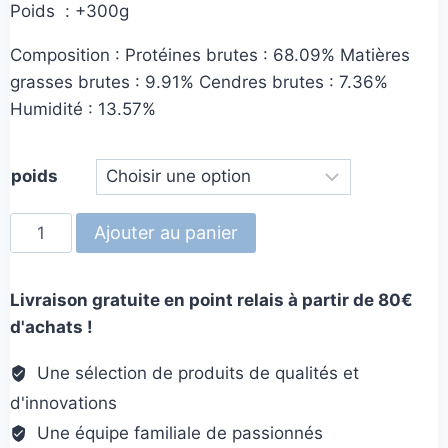
Poids : +300g
Composition : Protéines brutes : 68.09% Matières
grasses brutes : 9.91% Cendres brutes : 7.36%
Humidité : 13.57%
poids
quantité
Ajouter au panier
de
Corne
Livraison gratuite en point relais à partir de 80€
de
d'achats !
mouton
vide
Une sélection de produits de qualités et
d'innovations
Une équipe familiale de passionnés