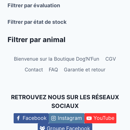
Filtrer par évaluation
sur
sur
la
la
Filtrer par état de stock
page
page
du
du
Filtrer par animal
produit
produit
Bienvenue sur la Boutique Dog’N’Fun
CGV
Contact
FAQ
Garantie et retour
RETROUVEZ NOUS SUR LES RÉSEAUX
SOCIAUX
Facebook
Instagram
YouTube
Groupe Facebook