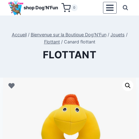
Aller
shop Dog'N'Fun
0
au
contenu
Accueil
/
Bienvenue sur la Boutique Dog’N’Fun
/
Jouets
/
Flottant
/
Canard flottant
FLOTTANT