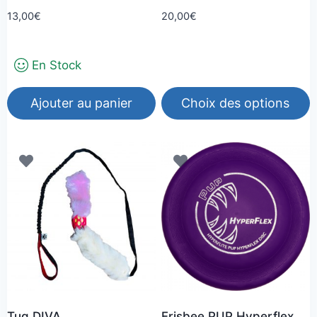
13,00
€
20,00
€
En Stock
Ajouter au panier
Choix des options
Ce
produit
a
plusieurs
variations.
Les
options
peuvent
être
choisies
Tug DIVA
Frisbee PUP Hyperflex