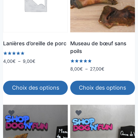
Lanières d’oreille de porc
Museau de bœuf sans
poils
Note
Plage
4,00
€
–
9,00
€
5.00
de
Note
Plage
8,00
€
–
27,00
€
sur 5
5.00
prix :
de
sur 5
4,00€
prix :
Choix des options
Choix des options
à
8,00€
9,00€
à
Ce
Ce
27,00€
produit
produit
a
a
plusieurs
plusieurs
variations.
variations.