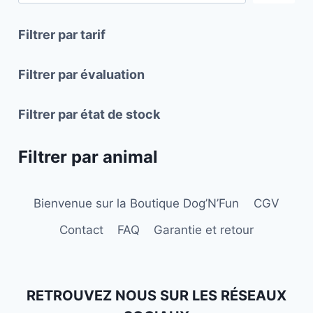
options
options
peuvent
peuvent
Filtrer par tarif
être
être
choisies
choisies
Filtrer par évaluation
sur
sur
la
la
Filtrer par état de stock
page
page
du
du
Filtrer par animal
produit
produit
Bienvenue sur la Boutique Dog’N’Fun
CGV
Contact
FAQ
Garantie et retour
RETROUVEZ NOUS SUR LES RÉSEAUX