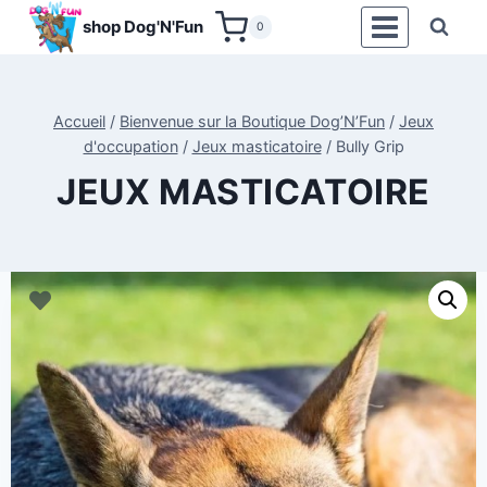
Aller
shop Dog'N'Fun
0
au
contenu
Accueil
/
Bienvenue sur la Boutique Dog’N’Fun
/
Jeux
d'occupation
/
Jeux masticatoire
/
Bully Grip
JEUX MASTICATOIRE