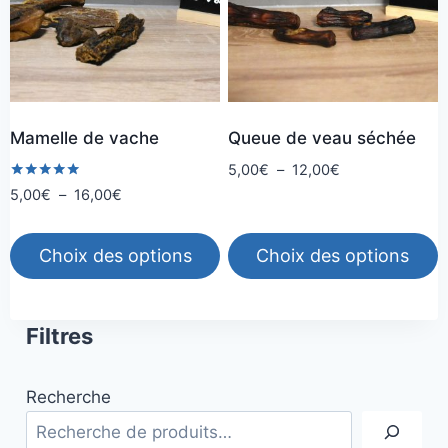
Les
Les
options
options
peuvent
peuvent
être
être
choisies
choisies
Mamelle de vache
Queue de veau séchée
sur
sur
la
la
Plage
5,00
€
–
12,00
€
de
Note
Plage
5,00
€
–
16,00
€
page
page
5.00
prix :
de
sur 5
du
du
5,00€
prix :
produit
produit
Choix des options
Choix des options
à
5,00€
12,00€
à
Ce
Ce
16,00€
produit
produit
Filtres
a
a
plusieurs
plusieurs
Recherche
variations.
variations.
Les
Les