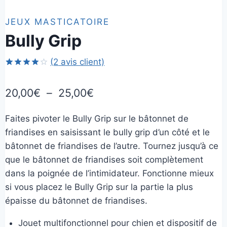
JEUX MASTICATOIRE
Bully Grip
(
2
avis client)
Noté
2
4.00
sur
Plage
20,00
€
–
25,00
€
5 basé
sur
de
notations
client
Faites pivoter le Bully Grip sur le bâtonnet de
prix :
friandises en saisissant le bully grip d’un côté et le
20,00€
bâtonnet de friandises de l’autre. Tournez jusqu’à ce
à
que le bâtonnet de friandises soit complètement
dans la poignée de l’intimidateur. Fonctionne mieux
25,00€
si vous placez le Bully Grip sur la partie la plus
épaisse du bâtonnet de friandises.
Jouet multifonctionnel pour chien et dispositif de