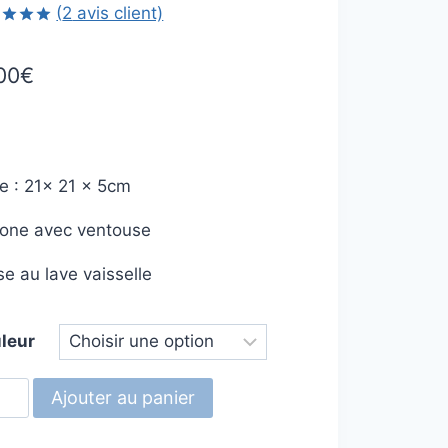
(
2
avis client)
é
5.00
5 basé
00
€
tions
nt
le : 21x 21 x 5cm
icone avec ventouse
e au lave vaisselle
leur
tité
Ajouter au panier