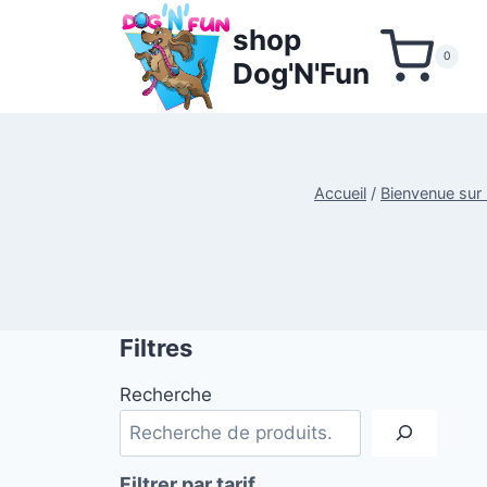
Aller
shop
au
0
Dog'N'Fun
contenu
Accueil
/
Bienvenue sur 
Filtres
Recherche
Filtrer par tarif