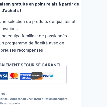
aison gratuite en point relais à partir de
ntisseur
 d'achats !
x
ne sélection de produits de qualités et
nnovations
ne équipe familiale de passionnés
n programme de fidélité avec de
breuses récompenses
PAIEMENT SÉCURISÉ GARANTI
:
ND
ories :
Adapter au Cru ( BARF/ Ration ménagère)
,
le anti-glouton