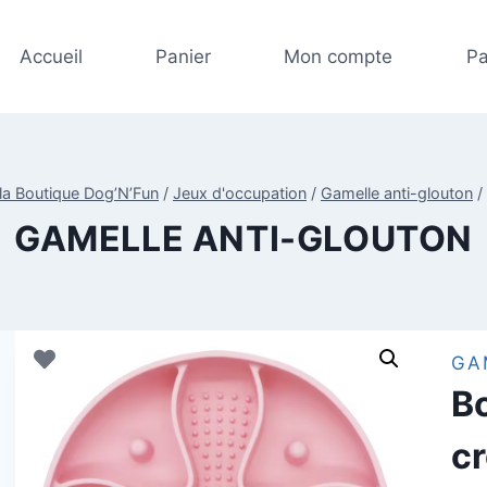
Accueil
Panier
Mon compte
Pa
la Boutique Dog’N’Fun
/
Jeux d'occupation
/
Gamelle anti-glouton
/
GAMELLE ANTI-GLOUTON
GA
Bo
cr