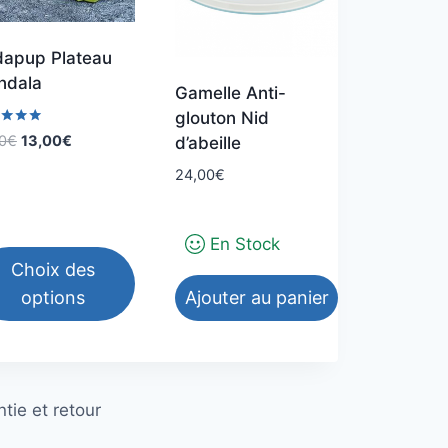
apup Plateau
ndala
Gamelle Anti-
glouton Nid
Le
Le
0
€
13,00
€
d’abeille
prix
prix
5
24,00
€
initial
actuel
était :
est :
17,00€.
13,00€.
En Stock
Choix des
options
Ajouter au panier
duit
tie et retour
sieurs
iations.