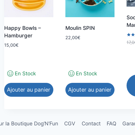
Sod
Ma
Happy Bowls –
Moulin SPIN
Hamburger
22,00
€
Note
17,0
15,00
€
5.00
sur 
En Stock
En Stock
Ajouter au panier
Ajouter au panier
Ce
pro
a
r la Boutique Dog’N’Fun
CGV
Contact
FAQ
Garan
plu
var