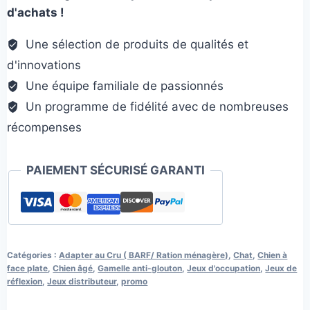
d'achats !
Prémium
Une sélection de produits de qualités et
d'innovations
Une équipe familiale de passionnés
Un programme de fidélité avec de nombreuses
récompenses
PAIEMENT SÉCURISÉ GARANTI
Catégories :
Adapter au Cru ( BARF/ Ration ménagère)
,
Chat
,
Chien à
face plate
,
Chien âgé
,
Gamelle anti-glouton
,
Jeux d'occupation
,
Jeux de
réflexion
,
Jeux distributeur
,
promo