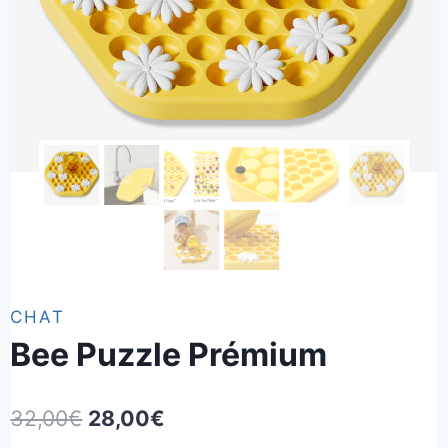
CHAT
Bee Puzzle Prémium
Le
Le
32,00
€
28,00
€