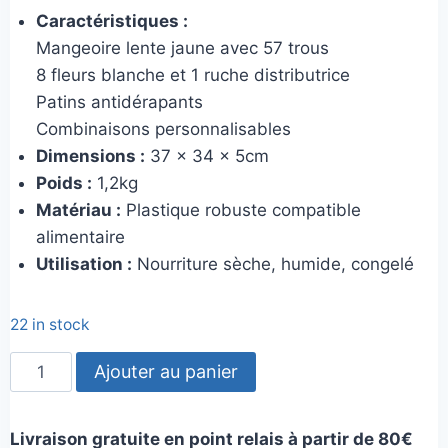
prix
prix
Caractéristiques :
initial
actuel
Mangeoire lente jaune avec 57 trous
était :
est :
8 fleurs blanche et 1 ruche distributrice
32,00€.
28,00€.
Patins antidérapants
Combinaisons personnalisables
Dimensions :
37 x 34 x 5cm
Poids :
1,2kg
Matériau :
Plastique robuste compatible
alimentaire
Utilisation :
Nourriture sèche, humide, congelé
22 in stock
quantité
Ajouter au panier
de
Bee
Livraison gratuite en point relais à partir de 80€
Puzzle