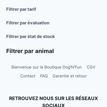
peuvent
peuvent
Filtrer par tarif
être
être
choisies
choisies
Filtrer par évaluation
sur
sur
la
la
Filtrer par état de stock
page
page
du
du
Filtrer par animal
produit
produit
Bienvenue sur la Boutique Dog’N’Fun
CGV
Contact
FAQ
Garantie et retour
RETROUVEZ NOUS SUR LES RÉSEAUX
SOCIAUX