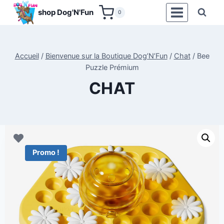
Aller
shop Dog'N'Fun
0
au
contenu
Accueil
/
Bienvenue sur la Boutique Dog’N’Fun
/
Chat
/
Bee
Puzzle Prémium
CHAT
Promo !