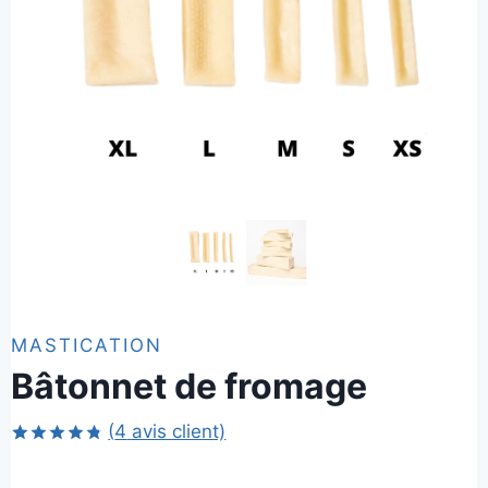
MASTICATION
Bâtonnet de fromage
(
4
avis client)
Noté
4
4.75
sur 5