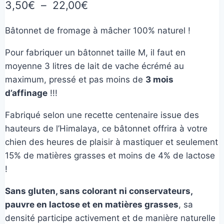
Plage
3,50
€
–
22,00
€
basé sur
notations
de
client
Bâtonnet de fromage à mâcher 100% naturel !
prix :
Pour fabriquer un bâtonnet taille M, il faut en
3,50€
moyenne 3 litres de lait de vache écrémé au
à
maximum, pressé et pas moins de
3 mois
22,00€
d’affinage
!!!
Fabriqué selon une recette centenaire issue des
hauteurs de l’Himalaya, ce bâtonnet offrira à votre
chien des heures de plaisir à mastiquer et seulement
15% de matières grasses et moins de 4% de lactose
!
Sans gluten, sans colorant ni conservateurs,
pauvre en lactose et en matières grasses
, sa
densité participe activement et de manière naturelle