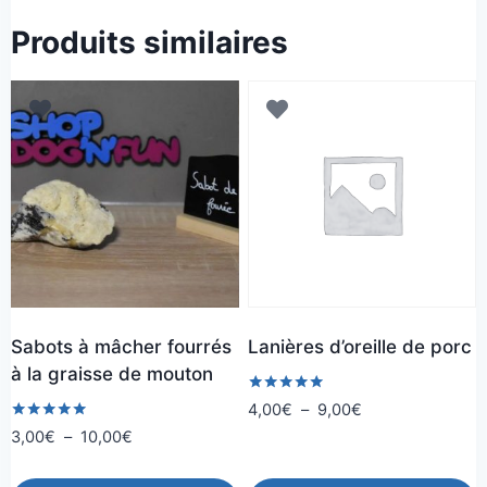
Produits similaires
Sabots à mâcher fourrés
Lanières d’oreille de porc
à la graisse de mouton
Note
Plage
4,00
€
–
9,00
€
5.00
de
Note
Plage
3,00
€
–
10,00
€
sur 5
5.00
prix :
de
sur 5
4,00€
prix :