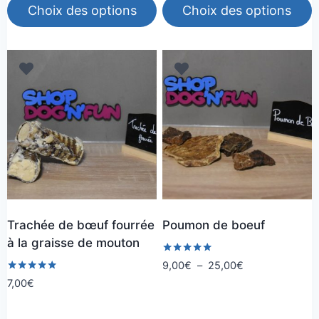
Choix des options
Choix des options
à
3,00€
9,00€
à
Ce
Ce
10,00€
produit
produit
a
a
plusieurs
plusieurs
variations.
variations.
Les
Les
options
options
peuvent
peuvent
être
être
choisies
choisies
Trachée de bœuf fourrée
Poumon de boeuf
sur
sur
à la graisse de mouton
la
la
Note
Plage
9,00
€
–
25,00
€
page
page
5.00
de
Note
7,00
€
sur 5
du
du
5.00
prix :
sur 5
produit
produit
9,00€