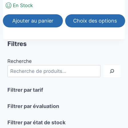
à
En Stock
25,00€
Ajouter au panier
Choix des options
Ce
produit
Filtres
a
plusieurs
Recherche
variations.
Les
options
peuvent
Filtrer par tarif
être
choisies
Filtrer par évaluation
sur
la
Filtrer par état de stock
page