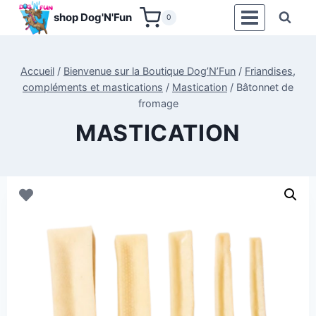
Aller
shop Dog'N'Fun
0
au
contenu
Accueil
/
Bienvenue sur la Boutique Dog’N’Fun
/
Friandises,
compléments et mastications
/
Mastication
/
Bâtonnet de
fromage
MASTICATION