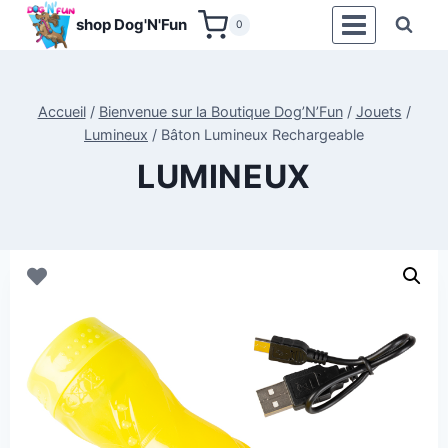
Aller
shop Dog'N'Fun
0
au
contenu
Accueil
/
Bienvenue sur la Boutique Dog’N’Fun
/
Jouets
/
Lumineux
/
Bâton Lumineux Rechargeable
LUMINEUX