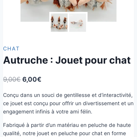
CHAT
Autruche : Jouet pour chat
Le
Le
9,00
€
6,00
€
prix
prix
Conçu dans un souci de gentillesse et d’interactivité,
initial
actuel
ce jouet est conçu pour offrir un divertissement et un
était :
est :
engagement infinis à votre ami félin.
9,00€.
6,00€.
Fabriqué à partir d’un matériau en peluche de haute
qualité, notre jouet en peluche pour chat en forme