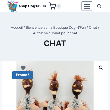
Aller
shop Dog'N'Fun
0
au
contenu
Accueil
/
Bienvenue sur la Boutique Dog’N’Fun
/
Chat
/
Autruche : Jouet pour chat
CHAT
Promo !