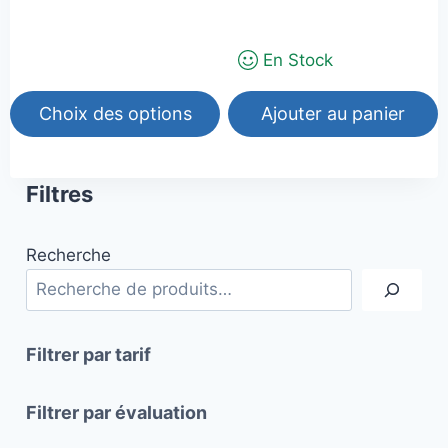
prix :
prix
prix
du
10,00€
initial
actuel
produit
à
En Stock
était :
est :
14,00€
82,00€.
58,00€.
Choix des options
Ajouter au panier
Ce
produit
Filtres
a
plusieurs
Recherche
variations.
Les
options
peuvent
Filtrer par tarif
être
choisies
Filtrer par évaluation
sur
la