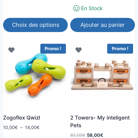
initial
actuel
12,00€
En Stock
était :
est :
17,00€.
9,00€.
Choix des options
Ajouter au panier
Ce
produit
Promo !
Promo !
a
plusieurs
variations.
Les
options
peuvent
être
choisies
Zogoflex Qwizl
2 Towers- My inteligent
sur
Pets
la
Plage
10,00
€
–
14,00
€
de
Le
Le
82,00
€
58,00
€
page