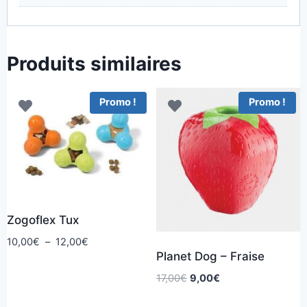
Produits similaires
Promo !
Promo !
Zogoflex Tux
Plage
10,00
€
–
12,00
€
Planet Dog – Fraise
de
prix :
Le
Le
17,00
€
9,00
€
10,00€
prix
prix
à