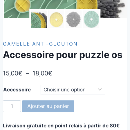
GAMELLE ANTI-GLOUTON
Accessoire pour puzzle os
Plage
15,00
€
–
18,00
€
de
Accessoire
prix :
15,00€
quantité
Ajouter au panier
à
de
Accessoire
18,00€
Livraison gratuite en point relais à partir de 80€
pour