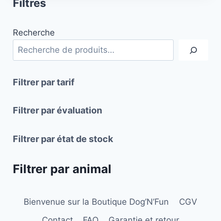
Filtres
a
plusieurs
Recherche
variations.
Les
options
peuvent
Filtrer par tarif
être
choisies
Filtrer par évaluation
sur
la
Filtrer par état de stock
page
du
Filtrer par animal
produit
Bienvenue sur la Boutique Dog’N’Fun
CGV
Contact
FAQ
Garantie et retour