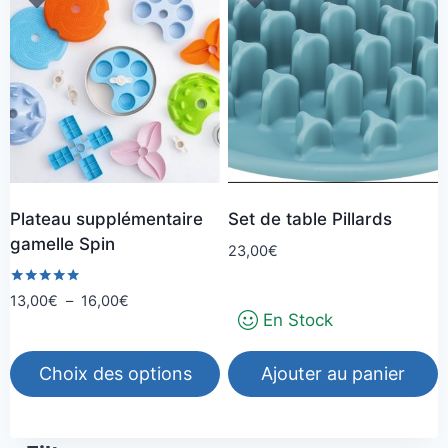
a
plusieurs
variations.
Les
options
peuvent
être
choisies
Plateau supplémentaire
Set de table Pillards
sur
gamelle Spin
la
23,00
€
page
Note
Plage
13,00
€
–
16,00
€
du
5.00
En Stock
de
sur 5
produit
prix :
13,00€
Choix des options
Ajouter au panier
à
Ce
16,00€
produit