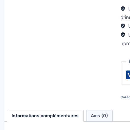
ave
U
ois
d'i
U
U
nom
Catég
Informations complémentaires
Avis (0)