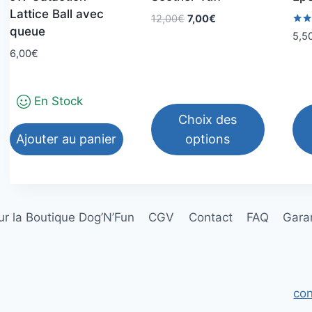
Lattice Ball avec
Le
Le
12,00
€
7,00
€
queue
prix
prix
Note
5,5
5.00
initial
actuel
6,00
€
sur 
était :
est :
12,00€.
7,00€.
En Stock
Choix des
Ajouter au panier
options
Ce
Ce
produit
pro
a
a
r la Boutique Dog’N’Fun
CGV
Contact
FAQ
Garan
plusieurs
plu
variations.
var
Les
Les
options
opt
con
peuvent
peu