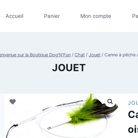
Accueil
Panier
Mon compte
Pa
envenue sur la Boutique Dog’N’Fun
/
Chat
/
Jouet
/
Canne à pêche 
JOUET
JO
C
o