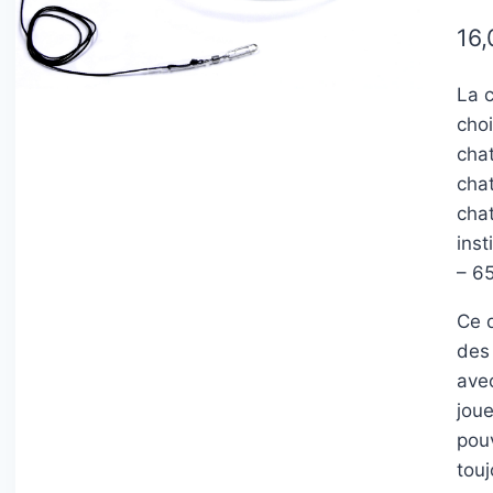
16,
La c
cho
cha
cha
cha
ins
– 6
Ce 
des 
avec
joue
pouv
touj