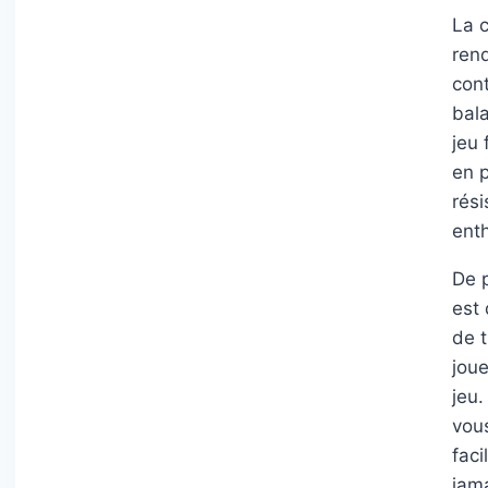
La c
ren
con
bal
jeu 
en 
rés
ent
De p
est 
de t
joue
jeu.
vou
faci
jama