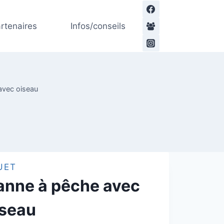
Canne
à
rtenaires
Infos/conseils
pêche
avec
oiseau
avec oiseau
UET
anne à pêche avec
iseau