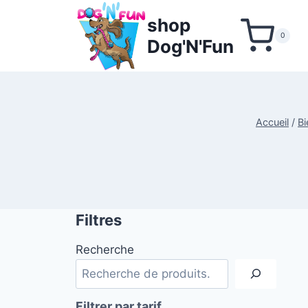
Aller
shop
au
0
Dog'N'Fun
contenu
Accueil
/
Bi
Filtres
Recherche
Filtrer par tarif