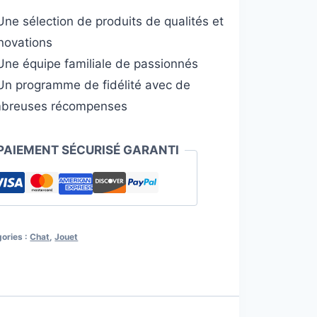
c
ne sélection de produits de qualités et
eau
nnovations
ne équipe familiale de passionnés
n programme de fidélité avec de
breuses récompenses
PAIEMENT SÉCURISÉ GARANTI
ories :
Chat
,
Jouet