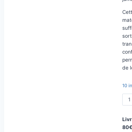
Cet
maté
suff
sor
tra
con
perm
de 
10 i
quan
de
Can
Livr
à
80€
pêc