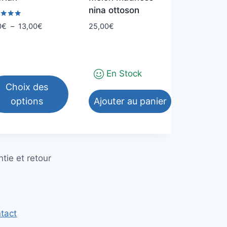
nina ottoson
Plage
25,00
€
0
€
–
13,00
€
de
5
prix :
5,50€
à
En Stock
13,00€
Choix des
options
Ajouter au panier
duit
tie et retour
sieurs
iations.
ions
tact
vent