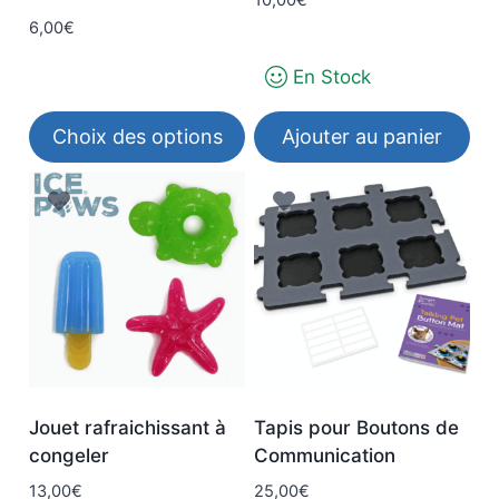
la
6,00
€
page
du
En Stock
produit
Choix des options
Ajouter au panier
Ce
produit
a
plusieurs
variations.
Les
options
peuvent
être
Jouet rafraichissant à
Tapis pour Boutons de
choisies
congeler
Communication
sur
13,00
€
25,00
€