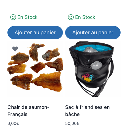
la
page
du
En Stock
En Stock
produit
Ajouter au panier
Ajouter au panier
Chair de saumon-
Sac à friandises en
Français
bâche
6,00
€
50,00
€