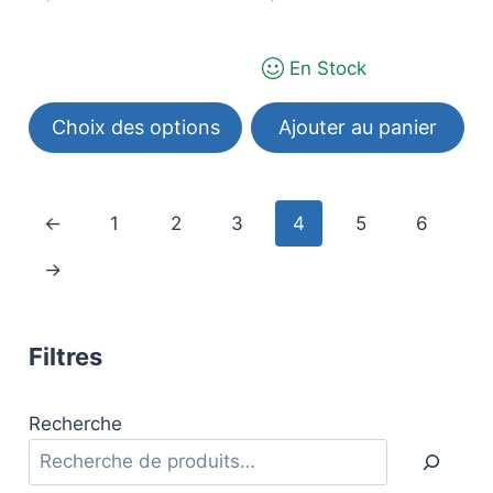
la
page
du
En Stock
produit
Choix des options
Ajouter au panier
Ce
produit
←
1
2
3
4
5
6
a
plusieurs
→
variations.
Les
options
Filtres
peuvent
être
Recherche
choisies
sur