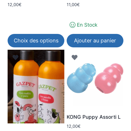
12,00
€
11,00
€
En Stock
Choix des options
Ajouter au panier
Ce
produit
a
plusieurs
variations.
Les
options
peuvent
être
KONG Puppy Assorti L
choisies
12,00
€
sur