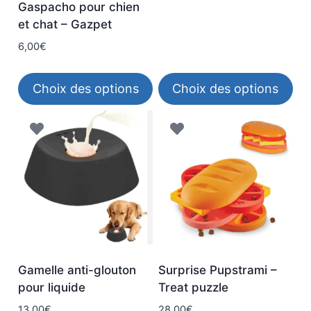
Gaspacho pour chien
la
et chat – Gazpet
page
6,00
€
du
produit
Choix des options
Choix des options
Ce
Ce
produit
produit
a
a
plusieurs
plusieurs
variations.
variations.
Les
Les
options
options
peuvent
peuvent
être
être
Gamelle anti-glouton
Surprise Pupstrami –
choisies
choisies
pour liquide
Treat puzzle
sur
sur
13,00
€
28,00
€