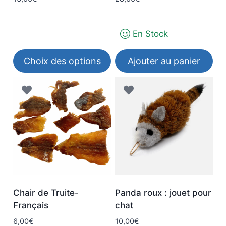
la
la
page
page
du
du
En Stock
produit
produit
Choix des options
Ajouter au panier
Ce
produit
a
plusieurs
variations.
Les
options
peuvent
être
Chair de Truite-
Panda roux : jouet pour
choisies
Français
chat
sur
6,00
€
10,00
€