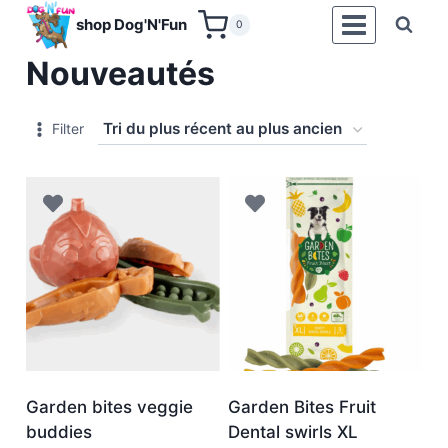
Aller
shop Dog'N'Fun
0
au
Nouveautés
contenu
Filter
Garden bites veggie
Garden Bites Fruit
buddies
Dental swirls XL