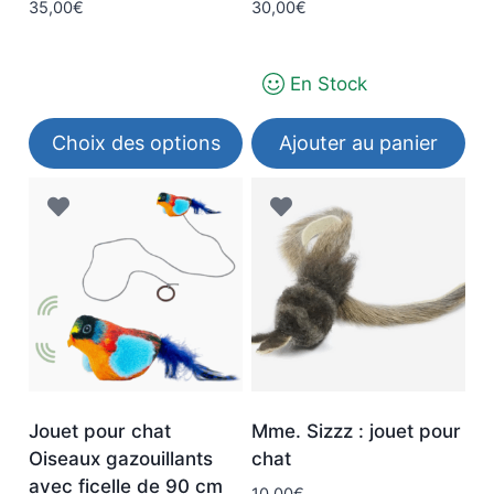
35,00
€
30,00
€
En Stock
Choix des options
Ajouter au panier
Ce
produit
a
plusieurs
variations.
Les
options
peuvent
être
Jouet pour chat
Mme. Sizzz : jouet pour
choisies
Oiseaux gazouillants
chat
sur
avec ficelle de 90 cm
10,00
€