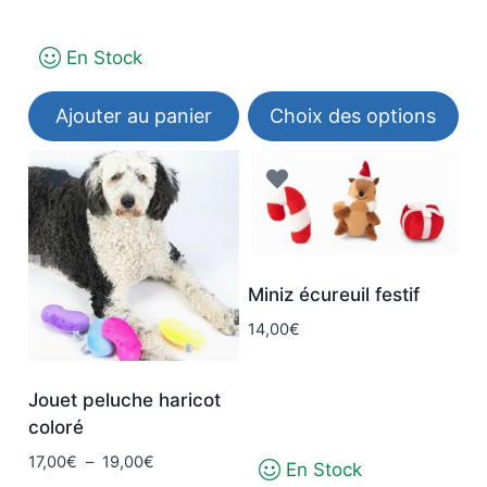
prix :
15,00€
à
En Stock
17,00€
Ajouter au panier
Choix des options
Ce
produit
a
plusieurs
variations.
Miniz écureuil festif
Les
14,00
€
options
peuvent
être
Jouet peluche haricot
choisies
coloré
sur
Plage
17,00
€
–
19,00
€
En Stock
la
de