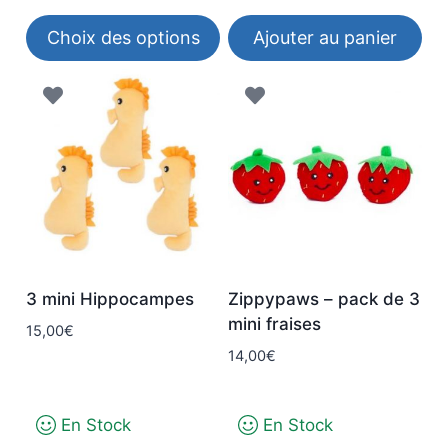
page
prix :
Choix des options
Ajouter au panier
du
17,00€
à
produit
Ce
19,00€
produit
a
plusieurs
variations.
Les
options
peuvent
être
3 mini Hippocampes
Zippypaws – pack de 3
choisies
mini fraises
15,00
€
sur
14,00
€
la
page
du
En Stock
En Stock