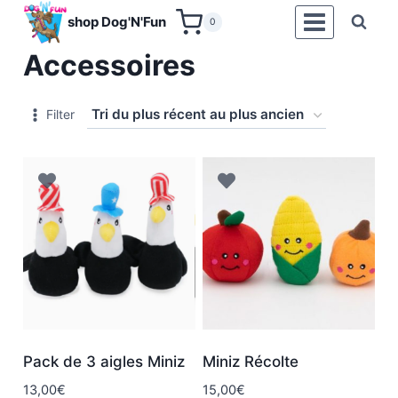
Aller
shop Dog'N'Fun
0
au
Accessoires
contenu
Filter
Pack de 3 aigles Miniz
Miniz Récolte
13,00
€
15,00
€