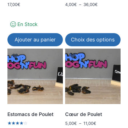
Note
Plage
17,00
€
4,00
€
–
36,00
€
5.00
de
sur 5
prix :
En Stock
4,00€
à
36,00€
Ajouter au panier
Choix des options
Ce
produit
a
plusieurs
variations.
Les
options
peuvent
être
Estomacs de Poulet
Cœur de Poulet
choisies
Plage
5,00
€
–
11,00
€
sur