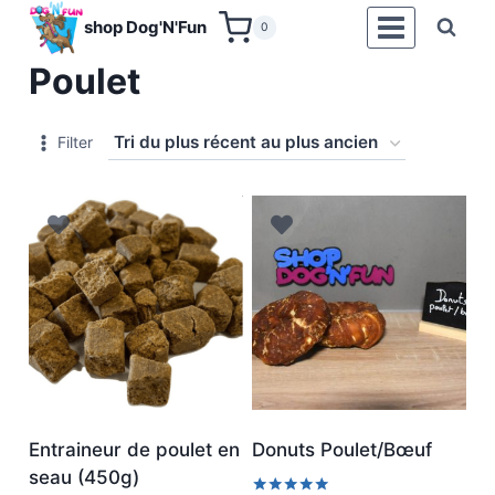
Aller
shop Dog'N'Fun
0
au
Poulet
contenu
Filter
Entraineur de poulet en
Donuts Poulet/Bœuf
seau (450g)