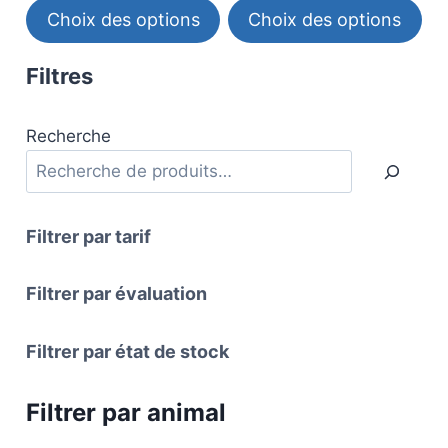
du
du
6,00€
prix :
Choix des options
Choix des options
à
3,00€
produit
produit
14,00€
à
Ce
Ce
Filtres
13,00€
produit
produit
a
a
plusieurs
plusieurs
Recherche
variations.
variations.
Les
Les
options
options
Filtrer par tarif
peuvent
peuvent
être
être
Filtrer par évaluation
choisies
choisies
sur
sur
Filtrer par état de stock
la
la
page
page
du
du
Filtrer par animal
produit
produit