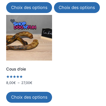
page
page
prix :
prix :
Choix des options
Choix des options
du
du
10,00€
5,00€
à
à
produit
produit
Ce
Ce
17,00€
16,00€
produit
produit
a
a
plusieurs
plusieurs
variations.
variations.
Les
Les
options
options
peuvent
peuvent
être
être
Cous d’oie
choisies
choisies
sur
sur
Note
Plage
8,00
€
–
27,00
€
5.00
la
la
de
sur 5
page
page
prix :
Choix des options
du
du
8,00€
à
produit
produit
Ce