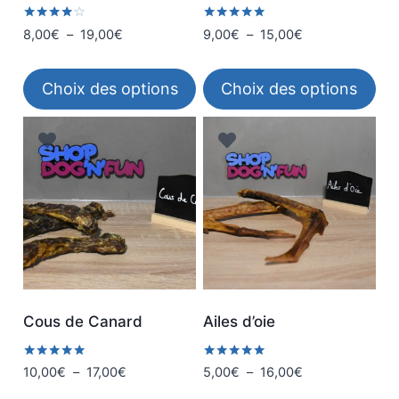
sur
Note
Note
Plage
Plage
8,00
€
–
19,00
€
9,00
€
–
15,00
€
4.00
5.00
la
de
de
sur 5
sur 5
page
prix :
prix :
Choix des options
Choix des options
du
8,00€
9,00€
à
à
produit
Ce
Ce
19,00€
15,00€
produit
produit
a
a
plusieurs
plusieurs
variations.
variations.
Les
Les
options
options
peuvent
peuvent
être
être
Cous de Canard
Ailes d’oie
choisies
choisies
sur
sur
Note
Note
Plage
Plage
10,00
€
–
17,00
€
5,00
€
–
16,00
€
5.00
5.00
la
la
de
de
sur 5
sur 5