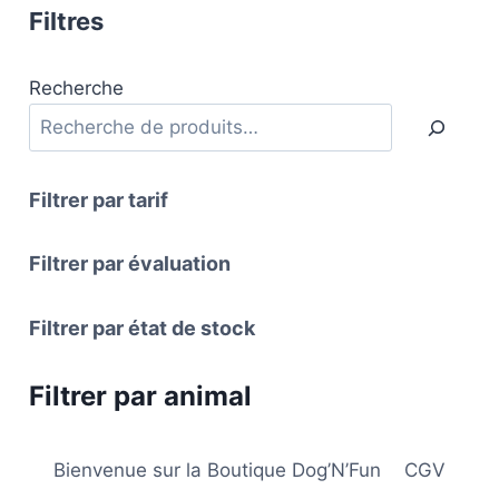
Filtres
27,00€
produit
a
plusieurs
Recherche
variations.
Les
options
Filtrer par tarif
peuvent
être
Filtrer par évaluation
choisies
sur
Filtrer par état de stock
la
page
du
Filtrer par animal
produit
Bienvenue sur la Boutique Dog’N’Fun
CGV