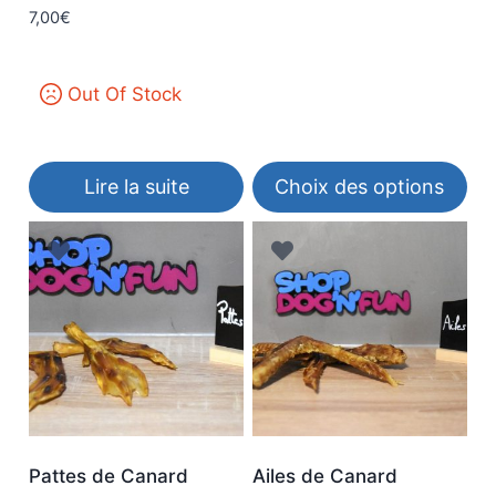
7,00
€
Out Of Stock
Lire la suite
Choix des options
Ce
produit
a
plusieurs
variations.
Les
options
peuvent
être
Pattes de Canard
Ailes de Canard
choisies